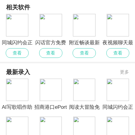
相关软件
同城闪约会正
闪话官方免费
附近畅谈最新
夜视频聊天最
式版
官方
新官网
查看
查看
查看
查看
最新录入
更多
AI写歌唱作助
招商港口ePort
阅读大冒险免
同城闪约会正
手安卓版
无会员
费版安卓
式版