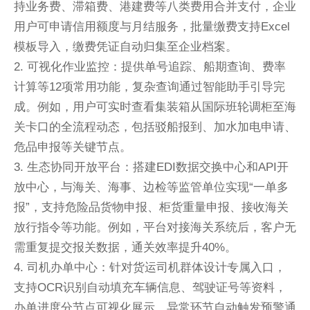
持业务费、滞箱费、港建费等八类费用合并支付，企业
用户可申请信用额度与月结服务，批量缴费支持Excel
模板导入，缴费凭证自动归集至企业档案。
2. 可视化作业监控：提供单号追踪、船期查询、费率
计算等12项常用功能，复杂查询通过智能助手引导完
成。例如，用户可实时查看集装箱从国际班轮调柜至海
关卡口的全流程动态，包括驳船报到、加水加电申请、
危品申报等关键节点。
3. 生态协同开放平台：搭建EDI数据交换中心和API开
放中心，与海关、海事、边检等监管单位实现“一单多
报”，支持危险品货物申报、柜货重量申报、接收海关
放行指令等功能。例如，平台对接海关系统后，客户无
需重复提交报关数据，通关效率提升40%。
4. 司机办单中心：针对货运司机群体设计专属入口，
支持OCR识别自动填充车辆信息、驾驶证号等资料，
办单进度分节点可视化展示，异常环节自动触发预警通