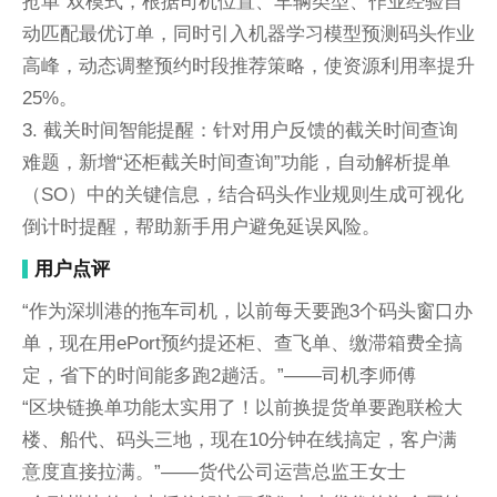
抢单”双模式，根据司机位置、车辆类型、作业经验自
动匹配最优订单，同时引入机器学习模型预测码头作业
高峰，动态调整预约时段推荐策略，使资源利用率提升
25%。
3. 截关时间智能提醒：针对用户反馈的截关时间查询
难题，新增“还柜截关时间查询”功能，自动解析提单
（SO）中的关键信息，结合码头作业规则生成可视化
倒计时提醒，帮助新手用户避免延误风险。
用户点评
“作为深圳港的拖车司机，以前每天要跑3个码头窗口办
单，现在用ePort预约提还柜、查飞单、缴滞箱费全搞
定，省下的时间能多跑2趟活。”——司机李师傅
“区块链换单功能太实用了！以前换提货单要跑联检大
楼、船代、码头三地，现在10分钟在线搞定，客户满
意度直接拉满。”——货代公司运营总监王女士