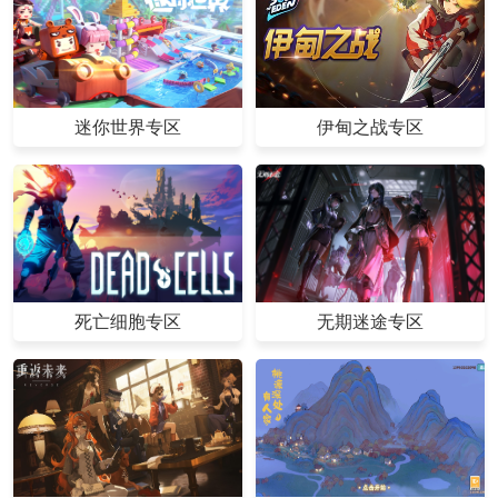
迷你世界专区
伊甸之战专区
死亡细胞专区
无期迷途专区