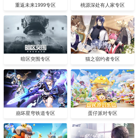
重返未来1999专区
桃源深处有人家专区
暗区突围专区
猫之宿约者专区
崩坏星穹铁道专区
蛋仔派对专区