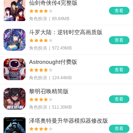
仙剑奇侠传4完整版
查看
角色扮演
|
89.84MB
斗罗大陆：逆转时空高画质版
查看
角色扮演
|
972.49MB
Astronought付费版
查看
角色扮演
|
124.44MB
黎明召唤精简版
查看
角色扮演
|
511.30MB
泽塔奥特曼升华器模拟器修改版
查看