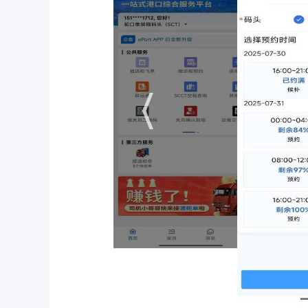
4. 数据互联互通：与报关服务、园区内部系统
接，确保报关数据与海关系统实时同步，避免因信
软件优化
1. 界面交互升级：采用模块化设计，将核心
户操作路径缩短40%。
2. 性能稳定性提升：针对高并发场景优化服务
至0.02%，确保24小时稳定运行。
3. 支付安全强化：引入银行级加密技术，支
能，用户缴费后30秒内即可获取合规发票，财务对
4. 智能预警系统：通过AI算法分析历史数
提前调配资源，减少非计划性停机时间。
5. 多语言支持：新增英语、西班牙语等6种
作。