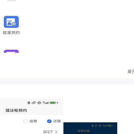
展
备交接单查询、在线缴费、空箱状态追踪等功能，支持从预约到结
模块选择港口、码头及时间，系统自动生成电子飞单并推送至相关
公司等六大角色提供定制化服务。报关行可通过“报关单采集与申
关单一窗口系统无缝对接，申报效率提升3倍以上。
需出示APP生成的二维码即可完成办单，系统自动识别车辆信息并
0秒，闸口拥堵率降低80%。