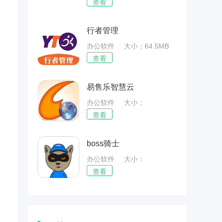
66.02MB
查看
行者管理
办公软件
大小：64.5MB
查看
易售乐智慧云
办公软件
大小：
54.02MB
查看
boss骑士
办公软件
大小：
68.08MB
查看