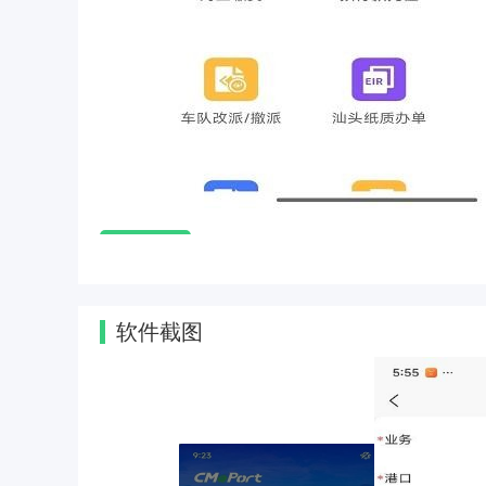
软件特征
1. 全流程数字化服务：集成提还柜预约、设
软件截图
的一站式操作。例如，用户可通过“提还柜预约”
方，减少人工干预。
2. 多角色协同平台：面向船代、货主、拖车
报”功能实现舱单、报关单的电子化提交，并与海
3. 智能闸口系统：司机在闸口提还柜时，仅
步至码头操作系统，单证录入时间从5分钟缩短至1