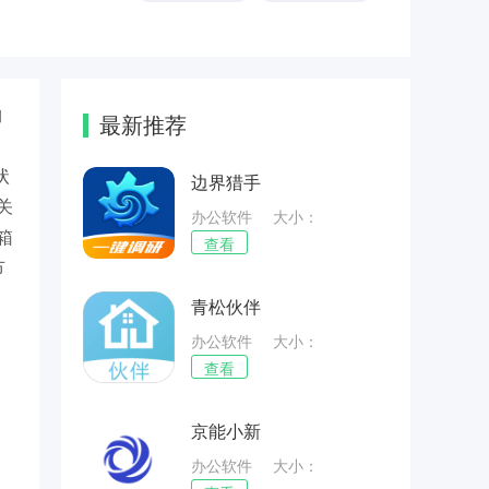
构
最新推荐
、
状
边界猎手
关
办公软件
大小：
箱
44.27MB
查看
节
青松伙伴
办公软件
大小：
59.51MB
查看
京能小新
办公软件
大小：