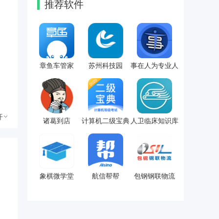
推荐软件
章鱼车管家
苏州科技园
事在人为专业人
开
诸葛到店
计算机二级宝典
人卫临床知识库
算
象棋微学堂
航信帮帮
包钢钢联物流
同