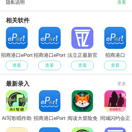
隐私说明
查看
相关软件
招商港口ePort
招商港口ePort
法立正最新官
招商港口
无会员
全新版本
方
ePort2026最新
查看
查看
查看
查看
版
最新录入
更多
AI写歌唱作助
招商港口ePort
阅读大冒险免
同城闪约会正
手安卓版
无会员
费版安卓
式版