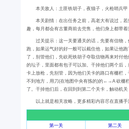
本关敌人：土匪铁胡子，夜猫子，火枪哨兵甲
本关剧情：在出任务之前，高老大有说过，若
趣，每月都会有古董商前去兜售，他们身上都带着
过关提示：这一关要通关的话，先要有信物，
跑，如果运气好的好一般可以截住他，如果让他跑
了，别管他们，先砍死铁胡子夺取信物再来对付他
的坛子，里面都有包子可以加。干掉他们两个后，
卡上放枪，先别管，因为他们关卡的路口有栅栏，
不到地方，用刀(在地图中央有拣的)的←→A 砍
了。干掉他们后，在回到到第二个关卡，触动机关
以上就是相关攻略，更多精彩内容尽在直播手
第一关
第二关