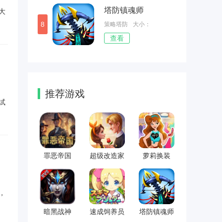
塔防镇魂师
大
8
策略塔防
大小：
查看
361.02MB
推荐游戏
试
罪恶帝国
超级改造家
萝莉换装
，
暗黑战神
速成饲养员
塔防镇魂师