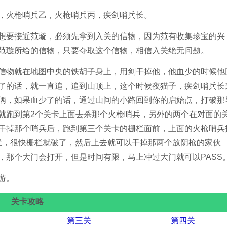
，火枪哨兵乙，火枪哨兵丙，疾剑哨兵长。
想要接近范璇，必须先拿到入关的信物，因为范有收集珍宝的兴
范璇所给的信物，只要夺取这个信物，相信入关绝无问题。
信物就在地图中央的铁胡子身上，用剑干掉他，他血少的时候他
了的话，就一直追，追到山顶上，这个时候夜猫子，疾剑哨兵长
俩，如果血少了的话，通过山间的小路回到你的启始点，打破那
就跑到第2个关卡上面去杀那个火枪哨兵，另外的两个在对面的
干掉那个哨兵后，跑到第三个关卡的栅栏面前，上面的火枪哨兵
栅栏，很快栅栏就破了，然后上去就可以干掉那两个放阴枪的家伙
，那个大门会打开，但是时间有限，马上冲过大门就可以PASS
游。
关卡攻略
第三关
第四关