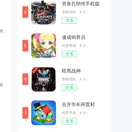
吞食孔明传手机版
4
策略塔防
大小：
查看
277.37MB
大
速成饲养员
5
经营养成
大小：
查看
122.35MB
暗黑战神
6
策略塔防
大小：
大
查看
145.28MB
合并市长闲置村
7
经营养成
大小：
查看
81.31MB