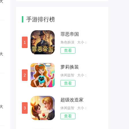
大
手游排行榜
罪恶帝国
1
角色扮演
大小：
查看
77.71MB
大
萝莉换装
2
休闲益智
大小：
查看
190.32MB
超级改造家
大
3
休闲益智
大小：
查看
228.47MB