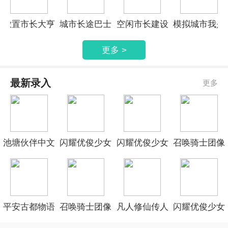
放置市长大亨
城市长途巴士
空闲市长建设
模拟城市我是
模拟器
市长2022
更多 >
最新录入
更多
池塘伙伴中文
闪耀优俊少女
闪耀优俊少女
召唤骑士团像
版
正式版免费
官网最新版
素版官方版
平安古都物语
召唤骑士团像
凡人修仙传人
闪耀优俊少女
存档版
素版先行服
界篇官方版
最新官方