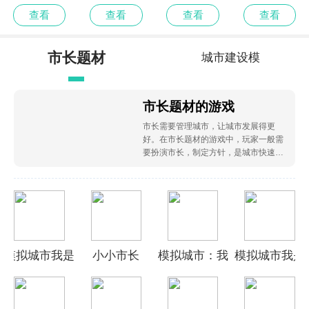
娘小金移植版
娘小金修改版
娘小金测试版
娘小金付费版
查看
查看
查看
查看
市长题材
城市建设模
拟
市长题材的游戏
市长需要管理城市，让城市发展得更
好。在市长题材的游戏中，玩家一般需
要扮演市长，制定方针，是城市快速发
展。这里为大家推荐几款关于市长的游
戏。
模拟城市我是
小小市长
模拟城市：我
模拟城市我是
市长手游
是市长
市长