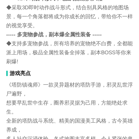
◆采取3D即时动作战斗形式，结合别具风格的地图场
景，每一个角落都将成为你成长的回忆，带给你不一样
的视觉享受。
----- 多宠物参战，副本爆全属性装备 -----
◆支持多宠物参战，所有培养的宠物绝不白费，全都能
派上用场，极品全属性装备全掉落，副本BOSS等你来
刷爆!
游戏亮点
《塔防镇魂师》一款灵异题材的塔防手游，邪灵乱世浮
尸遍野，
想要早乱世中生存，圈养邪灵据为己用，方能绝处求
生。
全新的塔防战斗系统、精美的国漫美工风格，古今英雄
养成，
多人社交沉浸体验，各式地图丰富多样，令人紧张的鬼