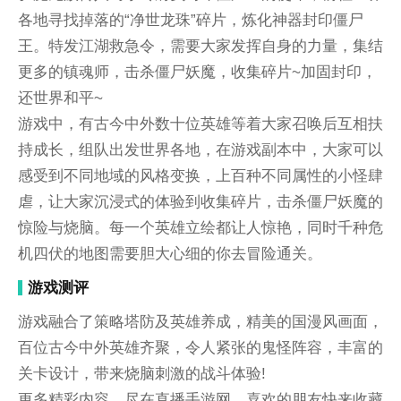
各地寻找掉落的“净世龙珠”碎片，炼化神器封印僵尸
王。特发江湖救急令，需要大家发挥自身的力量，集结
更多的镇魂师，击杀僵尸妖魔，收集碎片~加固封印，
还世界和平~
游戏中，有古今中外数十位英雄等着大家召唤后互相扶
持成长，组队出发世界各地，在游戏副本中，大家可以
感受到不同地域的风格变换，上百种不同属性的小怪肆
虐，让大家沉浸式的体验到收集碎片，击杀僵尸妖魔的
惊险与烧脑。每一个英雄立绘都让人惊艳，同时千种危
机四伏的地图需要胆大心细的你去冒险通关。
游戏测评
游戏融合了策略塔防及英雄养成，精美的国漫风画面，
百位古今中外英雄齐聚，令人紧张的鬼怪阵容，丰富的
关卡设计，带来烧脑刺激的战斗体验!
更多精彩内容，尽在直播手游网，喜欢的朋友快来收藏