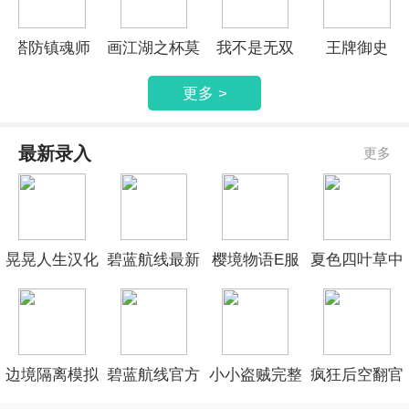
塔防镇魂师
画江湖之杯莫
我不是无双
王牌御史
停手游
更多 >
最新录入
更多
晃晃人生汉化
碧蓝航线最新
樱境物语E服
夏色四叶草中
版
官网
精简版
文版
边境隔离模拟
碧蓝航线官方
小小盗贼完整
疯狂后空翻官
器修改版
手机版
测试版
网安卓版