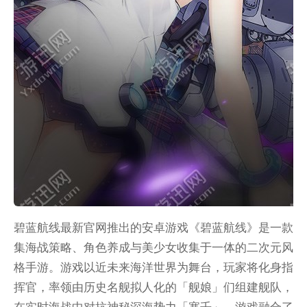
碧蓝航线最新官网推出的安卓游戏《碧蓝航线》是一款
集海战策略、角色养成与美少女收集于一体的二次元风
格手游。游戏以近未来海洋世界为舞台，玩家将化身指
挥官，率领由历史名舰拟人化的「舰娘」们组建舰队，
在实时海战中对抗神秘深海势力「塞壬」。游戏融合了