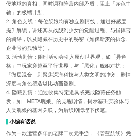
侵地球的真相，同时调和阵营内部矛盾，阻止「赤色中
轴」的极端计划。
2. 角色支线：每位舰娘均有独立剧情线，通过好感度
提升解锁，讲述其从战舰到少女的觉醒过程、与指挥官
的羁绊，以及隐藏在历史中的秘密（如俾斯麦的执念、
企业号的孤独等）。
3. 活动剧情：限时活动会引入原创世界观，如「异色
格」中玩家穿越至平行世界，与「黑化」舰娘对抗；
「微层混合」则聚焦深海科技与人类文明的冲突，剧情
深度与角色塑造堪比动画番剧。
4. 隐藏剧情：通过收集特定道具或完成隐藏任务触
发，如「META舰娘」的觉醒剧情，揭示塞壬实验体与
人类舰娘的基因关联，为后续剧情埋下伏笔。
小编有话说
作为一款运营多年的老牌二次元手游，《碧蓝航线》凭