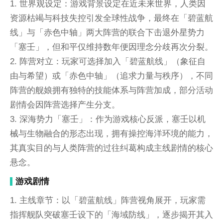
1. 世界观设定：游戏背景设定在近未来世界，人类因
资源枯竭与科技失控引发全球性战争，最终在「碧蓝航
线」与「赤色中轴」两大阵营的联合下击退外星势力
「塞壬」，但和平仅维持数年便因理念分歧再次分裂。
2. 阵营对立：玩家可选择加入「碧蓝航线」（象征自
由与希望）或「赤色中轴」（追求力量与秩序），不同
阵营的舰娘拥有独特的技能体系与阵营加成，部分活动
剧情会因阵营选择产生分支。
3. 深海势力「塞壬」：作为游戏核心反派，塞壬以机
械与生物融合的形态出现，拥有操控海洋环境的能力，
其真实目的与人类阵营的过往纠葛构成主线剧情的核心
悬念。
游戏剧情
1. 主线章节：以「碧蓝航线」阵营视角展开，玩家需
指挥舰队突破塞壬设下的「海域防线」，逐步揭开其入