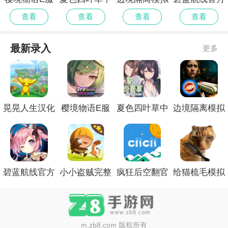
精简版
文版
器修改版
手机版
查看
查看
查看
查看
最新录入
更多
晃晃人生汉化
樱境物语E服
夏色四叶草中
边境隔离模拟
版
精简版
文版
器修改版
碧蓝航线官方
小小盗贼完整
疯狂后空翻官
给猫梳毛模拟
手机版
测试版
网安卓版
器正版
m.zb8.com
版权所有