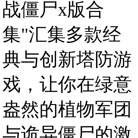
战僵尸x版合
集"汇集多款经
典与创新塔防游
戏，让你在绿意
盎然的植物军团
与诡异僵尸的激