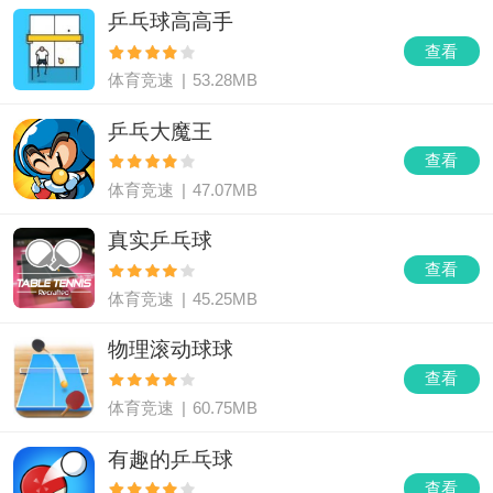
乒乓球高高手
查看
体育竞速
|
53.28MB
乒乓大魔王
查看
体育竞速
|
47.07MB
真实乒乓球
查看
体育竞速
|
45.25MB
物理滚动球球
查看
体育竞速
|
60.75MB
有趣的乒乓球
查看