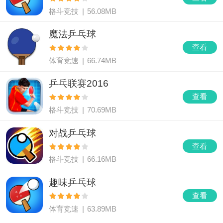
格斗竞技
|
56.08MB
魔法乒乓球
查看
体育竞速
|
66.74MB
乒乓联赛2016
查看
格斗竞技
|
70.69MB
对战乒乓球
查看
格斗竞技
|
66.16MB
趣味乒乓球
查看
体育竞速
|
63.89MB