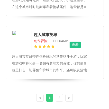
在游戏开始将化身一名强大的超人守护这座城市。
在这个城市时时刻刻爆发着抢劫案件，这些都是当
代的黑帮分子干的好事，你必须阻止对方的犯罪行
为，必要的时候开展抓捕计划，让对方进入监狱维
持当地的和平秩序。
超人城市英雄
动作冒险
|
111.04MB
查看
超人城市英雄带你体验好玩的动作格斗手游，玩家
在游戏中将化身一名拥有超能力的英雄，你的使命
就是打击一切罪犯守护城市的和平。还可以灵活地
使用不同的武器装备来强化自己的实力，而且在这
里还可以看到很多酷炫的技能。
<
1
2
>