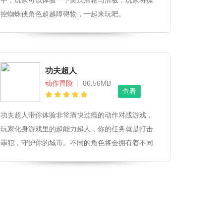
中，玩家可以体验一下美式滑轮与滑板，玩家将操
控蜘蛛侠角色超越障碍物，一起来玩吧。
功夫超人
动作冒险
|
86.56MB
查看
功夫超人带你体验非常痛快过瘾的动作对战游戏，
玩家化身游戏里的超能力超人，你的任务就是打击
罪犯，守护你的城市。不同的角色将会拥有着不同
的超能力，玩家可以自由选择，享受更多不同的玩
法。游戏场景非常真实立体，玩家能够在游戏中获
得极强的代入感!