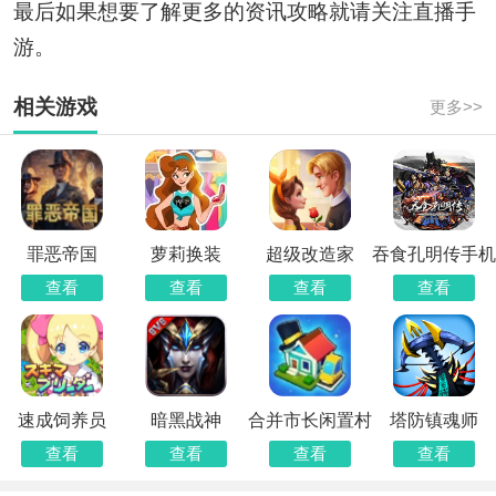
最后如果想要了解更多的资讯攻略就请关注直播手
游。
相关游戏
更多>>
罪恶帝国
萝莉换装
超级改造家
吞食孔明传手机
版
查看
查看
查看
查看
速成饲养员
暗黑战神
合并市长闲置村
塔防镇魂师
查看
查看
查看
查看