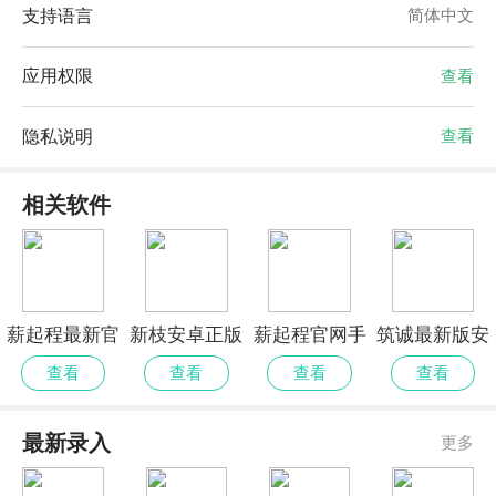
支持语言
简体中文
应用权限
查看
隐私说明
查看
相关软件
薪起程最新官
新枝安卓正版
薪起程官网手
筑诚最新版安
网
机版
卓
查看
查看
查看
查看
最新录入
更多