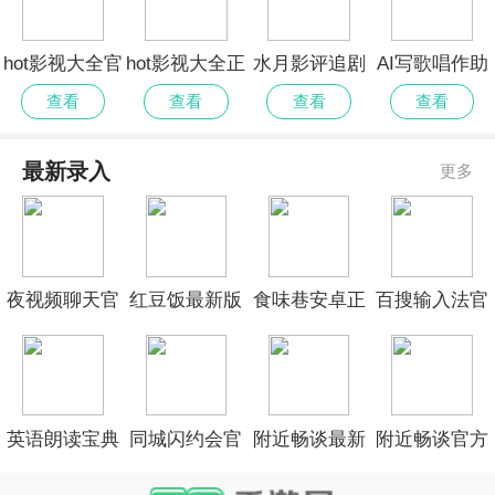
hot影视大全官
hot影视大全正
水月影评追剧
AI写歌唱作助
方手机版
式版免费
最新版免费
手官网正式版
查看
查看
查看
查看
最新录入
更多
夜视频聊天官
红豆饭最新版
食味巷安卓正
百搜输入法官
网版
版
网正式版
英语朗读宝典
同城闪约会官
附近畅谈最新
附近畅谈官方
官方版
方正式版
版
手机版