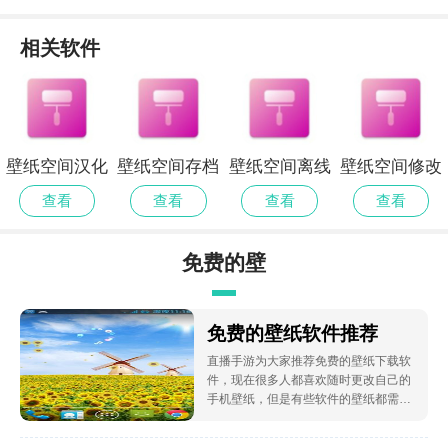
相关软件
壁纸空间汉化
壁纸空间存档
壁纸空间离线
壁纸空间修改
版
版
版
版
查看
查看
查看
查看
免费的壁
纸软件推
免费的壁纸软件推荐
直播手游为大家推荐免费的壁纸下载软
荐
件，现在很多人都喜欢随时更改自己的
手机壁纸，但是有些软件的壁纸都需要
付费才可以使用，不用担心，小编现在
为你盘点一些免费又好看的壁纸软件，