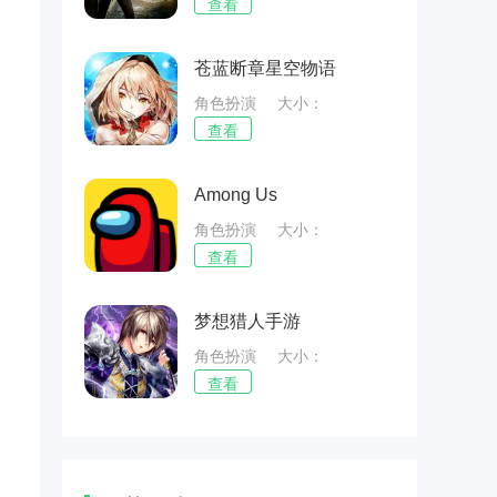
60.11MB
查看
苍蓝断章星空物语
角色扮演
大小：
170.11MB
查看
Among Us
角色扮演
大小：
92.73MB
查看
梦想猎人手游
角色扮演
大小：
169.75MB
查看