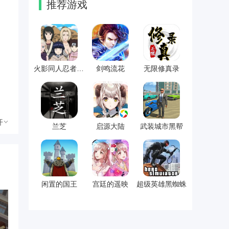
推荐游戏
火影同人忍者后宫游戏
剑鸣流花
无限修真录
开
兰芝
启源大陆
武装城市黑帮
闲置的国王
宫廷的遥映
超级英雄黑蜘蛛