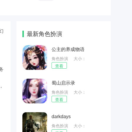
幻
最新角色扮演
公主的养成物语
角色扮演
大小：
196.94MB
查看
务
蜀山启示录
，
角色扮演
大小：
134.2MB
查看
darkdays
角色扮演
大小：