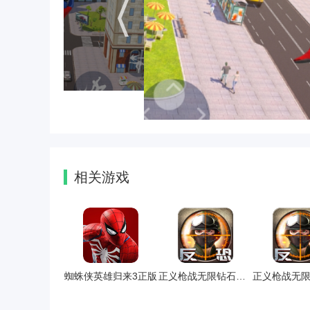
相关游戏
蜘蛛侠英雄归来3正版
正义枪战无限钻石破解版