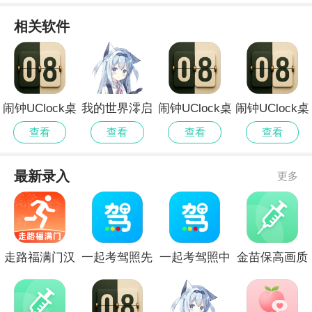
相关软件
闹钟UClock桌
我的世界澪启
闹钟UClock桌
闹钟UClock桌
面时钟精简版
动器离线版
面时钟高画质
面时钟免广告
查看
查看
查看
查看
版
版
最新录入
更多
走路福满门汉
一起考驾照先
一起考驾照中
金苗保高画质
化版
行服
文版
版