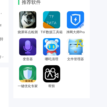
推荐软件
，
声
烧屏坏点检测
TIF数据工具箱
净网大师Pro
持
开
变音器
哪吒清理
文件管理器
机
左
一键优化专家
帮剪