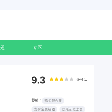
专题
专区
9.3
还可以
标签：
指尖帮合集
支付宝集福图
欢乐记走走合