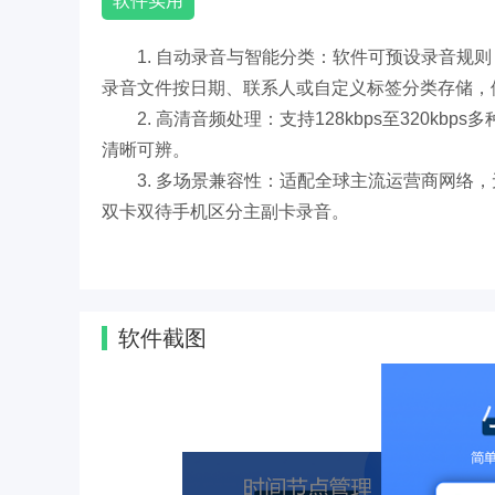
软件实用
1. 自动录音与智能分类：软件可预设录音规
录音文件按日期、联系人或自定义标签分类存储，
2. 高清音频处理：支持128kbps至320
清晰可辨。
3. 多场景兼容性：适配全球主流运营商网络，
双卡双待手机区分主副卡录音。
软件解析
1. 技术架构：基于Android系统底层音
软件截图
耗电量。
2. 用户界面设计：主界面采用卡片式布局，
滑删除、右滑分享）。
3. 数据安全机制：录音文件默认存储于加密
问，且支持一键彻底删除不留痕迹。