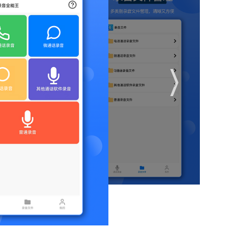
将录音内容实时转换为文字，支持中英文双语识别，并可导出TXT或
关键词标签（如“合同”“会议”），后续通过关键词快速定位相关
整合，用户可设置自动备份规则，即使手机丢失或损坏，也能通过
示及最近任务列表中均不显示录音相关痕迹，实现“隐形”录音。
批量重命名、格式转换、分享或删除，大幅简化管理流程。
士的必备工具”，其自动录音功能“省去了手动操作的麻烦”，AI
设备使用非常方便”。部分用户提到，隐私模式“彻底解决了录音被
对方声音”。不过，也有用户反馈，高级功能（如语音转文字）需