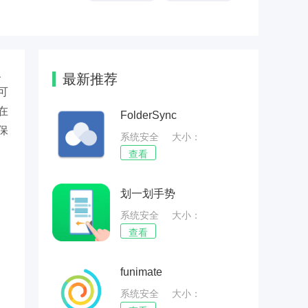
、
最新推荐
可
在
FolderSync
保
系统安全
大小：
，
60.01MB
查看
划一划手势
系统安全
大小：
68.51MB
查看
funimate
系统安全
大小：