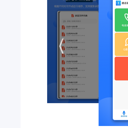
APP创新
1. AI语音转文字：内置语音识别引擎，可
PDF格式文档。
2. 关键词标记与搜索：录音过程中可手动添加
段，提升检索效率。
3. 云端备份与恢复：与主流云存储服务深度
端恢复录音文件。
4. 隐私模式：开启后，软件图标、通知栏提
5. 批量处理工具：支持对多个录音文件进行
用户点评
用户普遍认为通话录音全能王安卓版是“商务人
字准确率“高达90%以上”，且“云端同步功能让跨
现的尴尬”，而降噪技术则“在嘈杂环境下也能录清