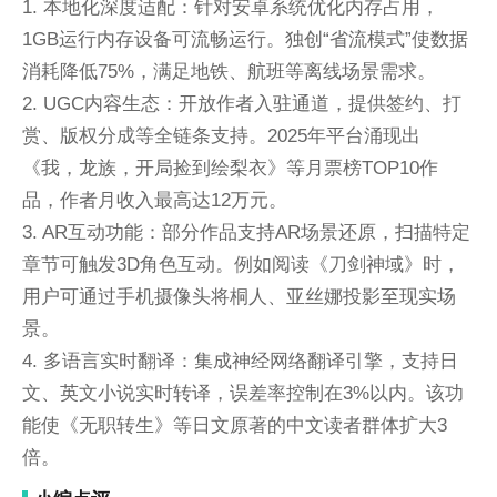
1. 本地化深度适配：针对安卓系统优化内存占用，
1GB运行内存设备可流畅运行。独创“省流模式”使数据
消耗降低75%，满足地铁、航班等离线场景需求。
2. UGC内容生态：开放作者入驻通道，提供签约、打
赏、版权分成等全链条支持。2025年平台涌现出
《我，龙族，开局捡到绘梨衣》等月票榜TOP10作
品，作者月收入最高达12万元。
3. AR互动功能：部分作品支持AR场景还原，扫描特定
章节可触发3D角色互动。例如阅读《刀剑神域》时，
用户可通过手机摄像头将桐人、亚丝娜投影至现实场
景。
4. 多语言实时翻译：集成神经网络翻译引擎，支持日
文、英文小说实时转译，误差率控制在3%以内。该功
能使《无职转生》等日文原著的中文读者群体扩大3
倍。