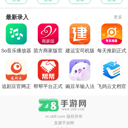
最新录入
更多
So音乐播放器
苗方商家版官
建运宝司机版
每天推剧正式
全新版本
方版
免费正版
版免费
追剧豆官网正
帮帮平台正式
豌豆羊输入法
飞鸽云文档官
版
版
安卓正版
网版
m.zb8.com
版权所有
直播手游网