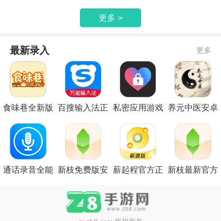
版
景地图正式版
安卓
免费
更多 >
最新录入
更多
食味巷全新版
百搜输入法正
私密应用游戏
养元中医安卓
本
式版安卓
隐藏大师免费
正版
版安卓
通话录音全能
新枝免费版安
薪起程官方正
新枝最新官方
王官方手机版
卓
版