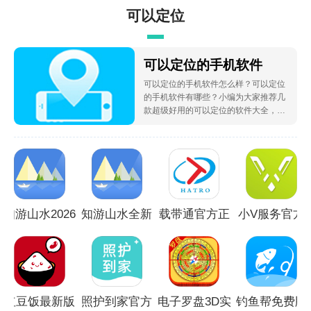
可以定位
的手机软
可以定位的手机软件
可以定位的手机软件怎么样？可以定位
件
的手机软件有哪些？小编为大家推荐几
款超级好用的可以定位的软件大全，有
需要的小伙伴们还在等什么，快来下载
体验吧。
知游山水2026
知游山水全新
载带通官方正
小V服务官方
最新版
版本
版
手机版
红豆饭最新版
照护到家官方
电子罗盘3D实
钓鱼帮免费版