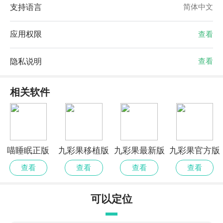
支持语言
简体中文
应用权限
查看
隐私说明
查看
相关软件
喵睡眠正版
九彩果移植版
九彩果最新版
九彩果官方版
查看
查看
查看
查看
可以定位