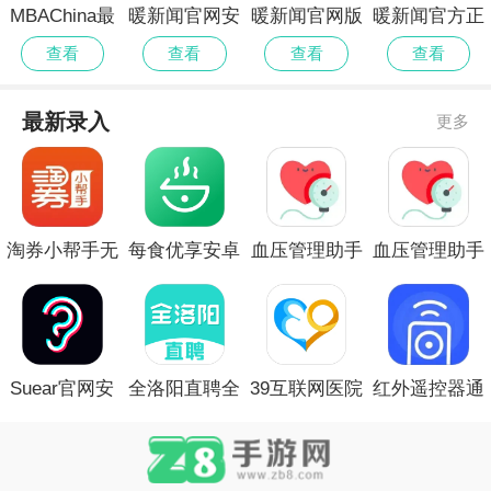
MBAChina最
暖新闻官网安
暖新闻官网版
暖新闻官方正
新正版
卓版
式版
查看
查看
查看
查看
最新录入
更多
淘券小帮手无
每食优享安卓
血压管理助手
血压管理助手
会员
正版
安卓正版
安卓版
Suear官网安
全洛阳直聘全
39互联网医院
红外遥控器通
卓版
新版
医生版正式版
用控安卓正版