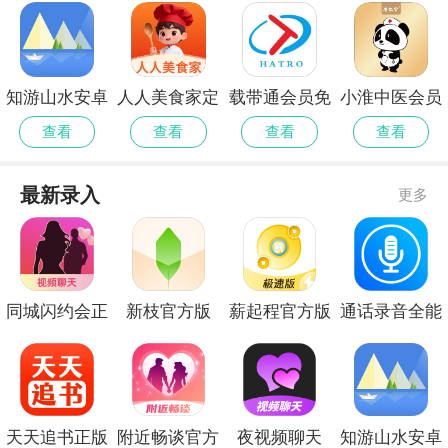
知游山水安卓
人人美食家定
载带通会员免
小淮中医会员
正版
制版
登录
免登录
查看
查看
查看
查看
最新录入
更多
同城闪约会正
新枝官方版
薪起程官方版
通话录音全能
式版免费
王最新官方
天天追书正版
附近畅谈官方
夜视频聊天
知游山水安卓