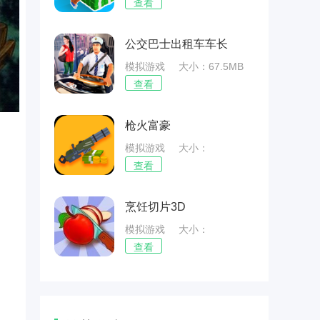
59.56MB
查看
公交巴士出租车车长
模拟游戏
大小：67.5MB
查看
枪火富豪
模拟游戏
大小：
51.55MB
查看
烹饪切片3D
模拟游戏
大小：
80.22MB
查看