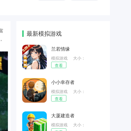
富
最新模拟游戏
，
兰若情缘
模拟游戏
大小：
48.45MB
查看
小小幸存者
模拟游戏
大小：
39.39MB
查看
大厦建造者
模拟游戏
大小：