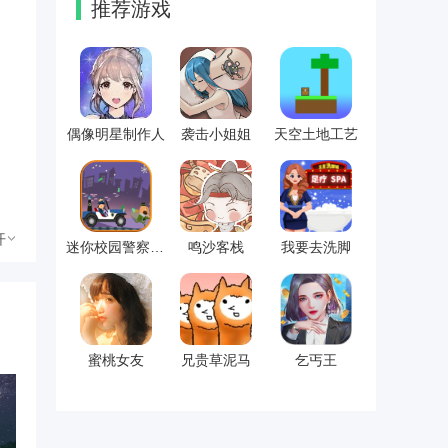
推荐游戏
偶像明星制作人
袭击小姐姐
天空土地工艺
开
迷你校园警察模拟
鸣沙客栈
我要去洗脚
虚
蜜桃女友
兄贵草泥马
乞丐王
卓