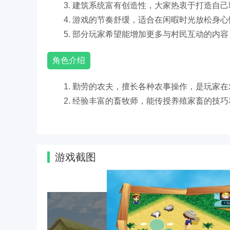
3. 建筑系统富有创造性，大家热衷于打造自
4. 游戏的节奏舒缓，适合在闲暇时光放松身
5. 部分玩家希望能增加更多与村民互动的内
角色介绍
1. 勤劳的农夫，擅长各种农事操作，是玩家
2. 经验丰富的畜牧师，能传授养殖家畜的技
3. 和蔼的村长，会发布各种乡村任务，推动
4. 热情的邻居，偶尔会送来礼物，增进玩家
游戏点评
游戏截图
《乡村生活》以其精美的画面、丰富的玩法和
拟世界中感受乡村生活的魅力，放松身心。虽然在
游戏，尤其适合喜欢田园风格和休闲玩法的玩家。