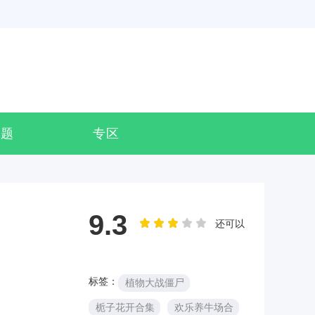
专题
专区
9.3
还可以
标签：
植物大战僵尸
栀子花开合集
欢乐养牛场合