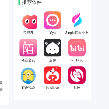
推荐软件
亲密聊
Yiya
Single聊天交友
陌音交友
点聊
bibi约玩
象
有趣说说
园园Live
魅技
景