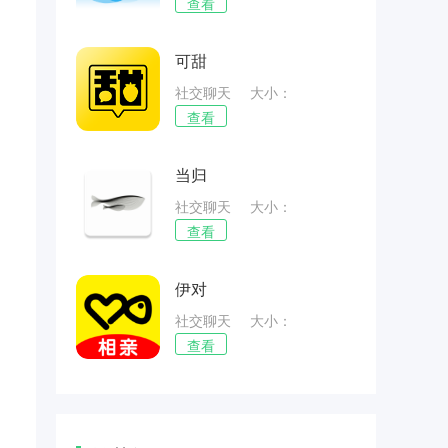
68.85MB
查看
可甜
社交聊天
大小：
47.22MB
查看
当归
社交聊天
大小：
90.97MB
查看
伊对
社交聊天
大小：
115.35MB
查看