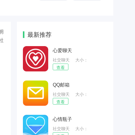
明
最新推荐
社
心爱聊天
社交聊天
大小：
32.07MB
查看
QQ邮箱
社交聊天
大小：
107.01MB
查看
心情瓶子
社交聊天
大小：