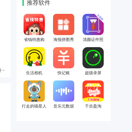
推荐软件
省钱特惠购
海报拼图秀
清颜证件照
开
生活相机
快记账
超级录屏
行走的喵星人
音乐元数据
千吉盈淘