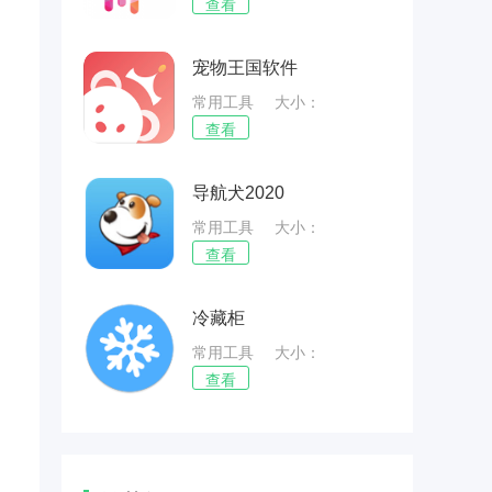
67.57MB
查看
宠物王国软件
常用工具
大小：
74.82MB
查看
导航犬2020
常用工具
大小：
88.75MB
查看
冷藏柜
常用工具
大小：
56.01MB
查看