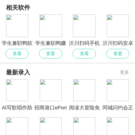
相关软件
学生兼职鸭软
学生兼职鸭赚
沂川扫码手机
沂川扫码安卓
件app
钱版app软件
版
版
查看
查看
查看
查看
最新录入
更多
AI写歌唱作助
招商港口ePort
阅读大冒险免
同城闪约会正
手安卓版
无会员
费版安卓
式版