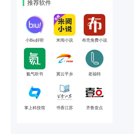
推荐软件
小Biu好听
米阅小说
布壳免费小说
氦气听书
冀云平乡
老福特
掌上科技馆
书香江苏
齐鲁壹点