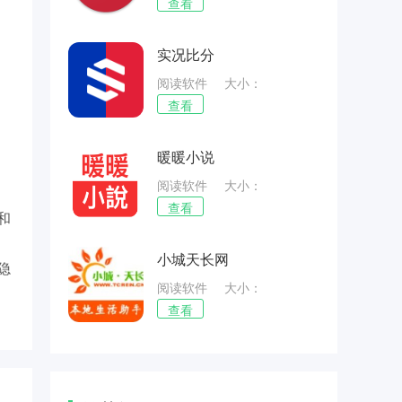
62.22MB
查看
实况比分
阅读软件
大小：
54.73MB
查看
暖暖小说
阅读软件
大小：
54.87MB
查看
和
小城天长网
隐
阅读软件
大小：
57.88MB
查看