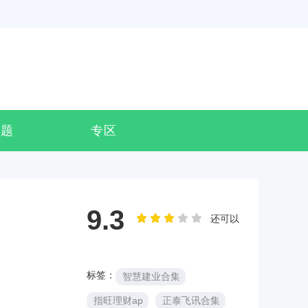
专题
专区
9.3
还可以
标签：
智慧建业合集
指旺理财ap
正泰飞讯合集