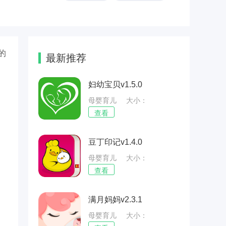
的
最新推荐
妇幼宝贝v1.5.0
母婴育儿
大小：
35.73MB
查看
豆丁印记v1.4.0
母婴育儿
大小：
36.89MB
查看
满月妈妈v2.3.1
母婴育儿
大小：