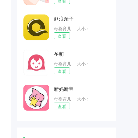
59.42MB
查看
趣浪亲子
母婴育儿
大小：
59.06MB
查看
孕萌
母婴育儿
大小：
72.29MB
查看
新妈新宝
母婴育儿
大小：
67.43MB
查看