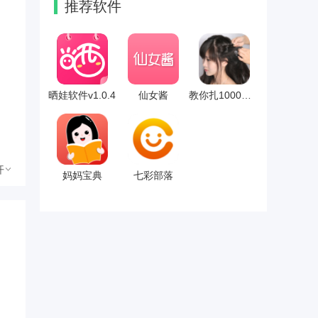
推荐软件
晒娃软件v1.0.4
仙女酱
教你扎1000种头发
开
妈妈宝典
七彩部落