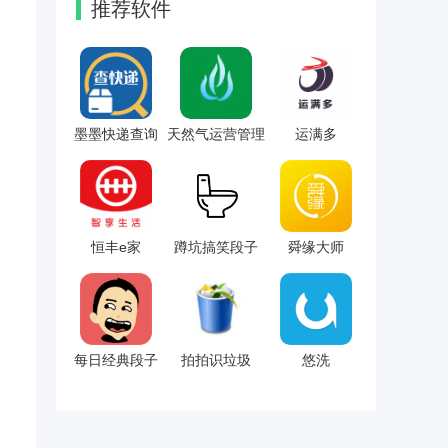
推荐软件
墨墨快递查询
天然气运营管理
运满多
恒丰e家
蹲坑搞笑段子
舜缘大师
每日经典段子
拍拍识垃圾
悠洗