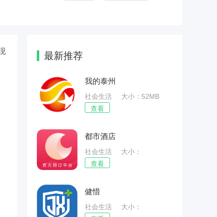
现
最新推荐
我的泰州
社会生活
大小：52MB
查看
都市酒店
社会生活
大小：
27.96MB
查看
健惜
社会生活
大小：