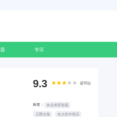
专题
专区
9.3
还可以
标签：
执业兽医智题
正爵合集
欢太软件商店