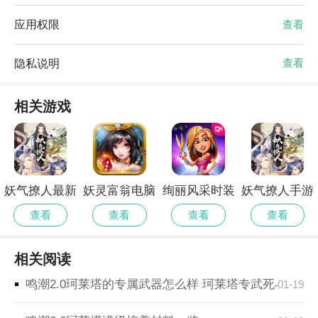
应用权限
查看
隐私说明
查看
相关游戏
妖气撩人最新
妖灵富翁电脑
绚丽风采时装
妖气撩人手游
版
版
狂热安卓2024
查看
查看
查看
查看
最新版
相关阅读
鸣潮2.0珂莱塔的专属武器怎么样 珂莱塔专武死与舞效
01-19