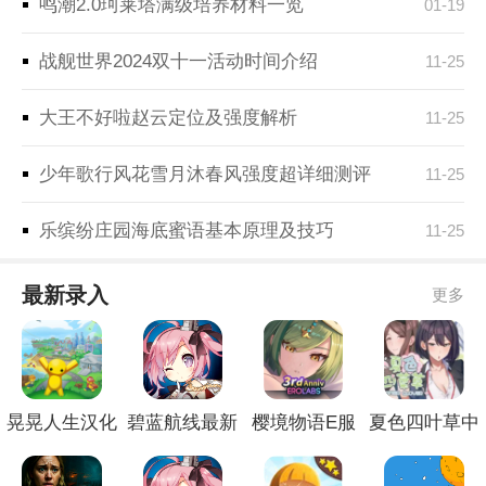
鸣潮2.0珂莱塔满级培养材料一览
01-19
战舰世界2024双十一活动时间介绍
11-25
大王不好啦赵云定位及强度解析
11-25
少年歌行风花雪月沐春风强度超详细测评
11-25
乐缤纷庄园海底蜜语基本原理及技巧
11-25
最新录入
更多
晃晃人生汉化
碧蓝航线最新
樱境物语E服
夏色四叶草中
版
官网
精简版
文版