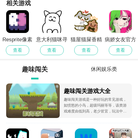
相关游戏
Resprite像素
意大利猫咪寻
猫屋猫屎香精
病娇女友官方
画高画质版
宝记正版
简版
正式版
查看
查看
查看
查看
趣味闯关
休闲娱乐类
游戏大全
趣味闯关游戏大全
趣味闯关游戏是一种好玩的常见游戏，
如愤怒的小鸟，超级玛丽等等，该类游
戏难度由低到高，老少皆宜，玩法中充
满了趣味和欢乐，充实了他们的娱乐体
验感，让玩家们能够在娱乐的同时放松
身心，因此深受人们的喜爱。本次小编
为大家整理了趣味闯关游戏大全，喜欢