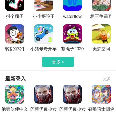
的朋友快来下载吧！
抖个腿子
小小探险王
waterflow
梗王争霸赛
奔跑的蜗牛
小猪佩奇开车
割绳子2020
美梦空间
更多 >
最新录入
更多
池塘伙伴中文
闪耀优俊少女
闪耀优俊少女
召唤骑士团像
版
正式版免费
官网最新版
素版官方版