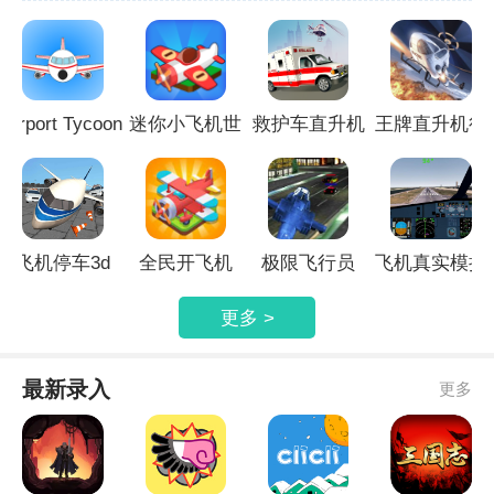
戏。
Airport Tycoon
迷你小飞机世
救护车直升机
王牌直升机行
Manager
界
动
飞机停车3d
全民开飞机
极限飞行员
飞机真实模拟
更多 >
最新录入
更多